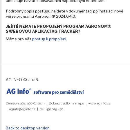
umožňuje návrat k dosavadním napočítaným hodnotám.
Podrobný popis postupu najdete v dokumentaci po instalaci nové
verze programu Agronom® 2024.0.4.0.
JEŠTĚ
NEMÁTE
PROPOJENÝ
PROGRAM AGRONOM®
S WEBOVOU
APLIKACÍ AG
TRACKER?
Máme pro Vás
postup k propojení
.
AG INFO
©
2026
Denisova 504, 506 01 Jičín
Zobrazit sídlo na mapě
www.aginfo.cz
aginfo@aginfo.cz
tel.: 491 615 450
Back to desktop version